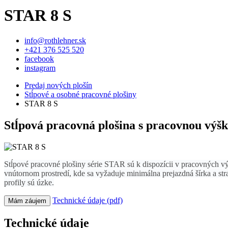
STAR 8 S
info@rothlehner.sk
+421 376 525 520
facebook
instagram
Predaj nových plošín
Stĺpové a osobné pracovné plošiny
STAR 8 S
Stĺpová pracovná plošina s pracovnou výšk
Stĺpové pracovné plošiny série STAR sú k dispozícii v pracovných 
vnútornom prostredí, kde sa vyžaduje minimálna prejazdná šírka a s
profily sú úzke.
Technické údaje (pdf)
Mám záujem
Technické údaje