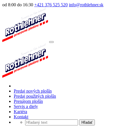
od 8:00 do 16:30
+421 376 525 520
info@rothlehner.sk
Predaj nových plošín
Predaj použitých plošín
Prenájom plošín
Servis a diely
Kariéra
Kontakt
Hľadať