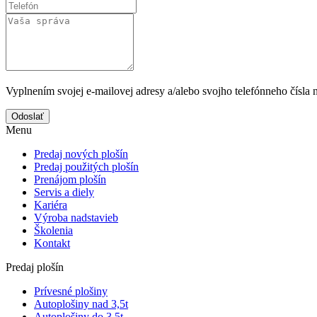
Vyplnením svojej e-mailovej adresy a/alebo svojho telefónneho čísla 
Odoslať
Menu
Predaj nových plošín
Predaj použitých plošín
Prenájom plošín
Servis a diely
Kariéra
Výroba nadstavieb
Školenia
Kontakt
Predaj plošín
Prívesné plošiny
Autoplošiny nad 3,5t
Autoplošiny do 3,5t