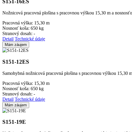
S151-16ES
Nožnicová pracovná plošina s pracovnou výškou 15,30 m a nosnosť
Pracovná výška:
15,30 m
Nosnosť koša:
650 kg
Stranový dosah:
-
Detail
Technické údaje
Mám záujem
S151-12ES
Samohybná nožnicová pracovná plošina s pracovnou výškou 15,30 
Pracovná výška:
15,30 m
Nosnosť koša:
650 kg
Stranový dosah:
-
Detail
Technické údaje
Mám záujem
S151-19E