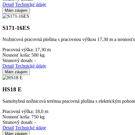
Detail
Technické údaje
Mám záujem
S171-16ES
Nožnicová pracovná plošina s pracovnou výškou 17,30 m a nosnosťo
Pracovná výška:
17,30 m
Nosnosť koša:
500 kg
Stranový dosah:
-
Detail
Technické údaje
Mám záujem
HS18 E
Samohybná nožnicová terénna pracovná plošina s elektrickým poho
Pracovná výška:
18,0 m
Nosnosť koša:
750 kg
Stranový dosah:
-
Detail
Technické údaje
Mám záujem