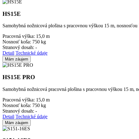
HS15E
Samohybná nožnicová plošina s pracovnou výškou 15 m, nosnosťou
Pracovná výška:
15,0 m
Nosnosť koša:
750 kg
Stranový dosah:
-
Detail
Technické údaje
Mám záujem
HS15E PRO
Samohybná nožnicová pracovná plošina s pracovnou výškou 15 m, 
Pracovná výška:
15,0 m
Nosnosť koša:
750 kg
Stranový dosah:
-
Detail
Technické údaje
Mám záujem