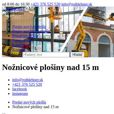
od 8:00 do 16:30
+421 376 525 520
info@rothlehner.sk
Predaj nových plošín
Predaj použitých plošín
Prenájom plošín
Servis a diely
Kariéra
Kontakt
Hľadať
Nožnicové plošiny nad 15 m
info@rothlehner.sk
+421 376 525 520
facebook
instagram
Predaj nových plošín
Nožnicové plošiny nad 15 m