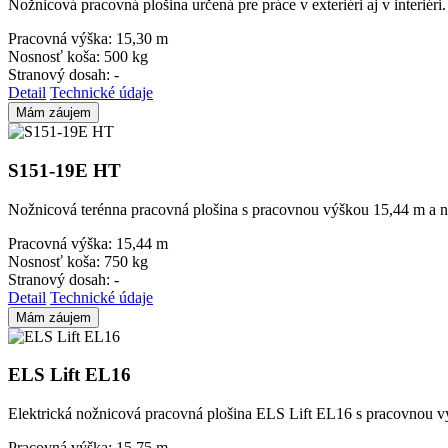
Nožnicová pracovná plošina určená pre práce v exteriéri aj v interié
Pracovná výška:
15,30 m
Nosnosť koša:
500 kg
Stranový dosah:
-
Detail
Technické údaje
Mám záujem
S151-19E HT
Nožnicová terénna pracovná plošina s pracovnou výškou 15,44 m a 
Pracovná výška:
15,44 m
Nosnosť koša:
750 kg
Stranový dosah:
-
Detail
Technické údaje
Mám záujem
ELS Lift EL16
Elektrická nožnicová pracovná plošina ELS Lift EL16 s pracovnou v
Pracovná výška:
15,75 m