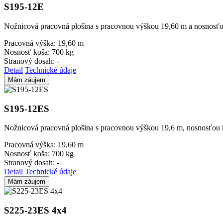
S195-12E
Nožnicová pracovná plošina s pracovnou výškou 19,60 m a nosnosťo
Pracovná výška:
19,60 m
Nosnosť koša:
700 kg
Stranový dosah:
-
Detail
Technické údaje
Mám záujem
S195-12ES
Nožnicová pracovná plošina s pracovnou výškou 19,6 m, nosnosťou k
Pracovná výška:
19,60 m
Nosnosť koša:
700 kg
Stranový dosah:
-
Detail
Technické údaje
Mám záujem
S225-23ES 4x4