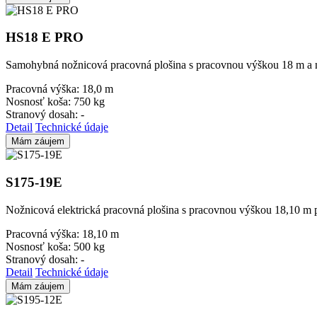
HS18 E PRO
Samohybná nožnicová pracovná plošina s pracovnou výškou 18 m a 
Pracovná výška:
18,0 m
Nosnosť koša:
750 kg
Stranový dosah:
-
Detail
Technické údaje
Mám záujem
S175-19E
Nožnicová elektrická pracovná plošina s pracovnou výškou 18,10 m pr
Pracovná výška:
18,10 m
Nosnosť koša:
500 kg
Stranový dosah:
-
Detail
Technické údaje
Mám záujem