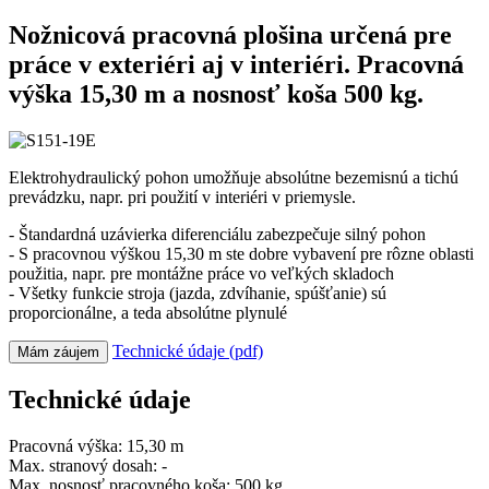
Nožnicová pracovná plošina určená pre
práce v exteriéri aj v interiéri. Pracovná
výška 15,30 m a nosnosť koša 500 kg.
Elektrohydraulický pohon umožňuje absolútne bezemisnú a tichú
prevádzku, napr. pri použití v interiéri v priemysle.
- Štandardná uzávierka diferenciálu zabezpečuje silný pohon
- S pracovnou výškou 15,30 m ste dobre vybavení pre rôzne oblasti
použitia, napr. pre montážne práce vo veľkých skladoch
- Všetky funkcie stroja (jazda, zdvíhanie, spúšťanie) sú
proporcionálne, a teda absolútne plynulé
Technické údaje (pdf)
Mám záujem
Technické údaje
Pracovná výška:
15,30 m
Max. stranový dosah:
-
Max. nosnosť pracovného koša:
500 kg