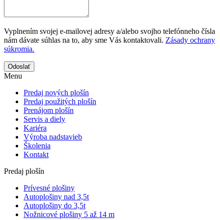
Vyplnením svojej e-mailovej adresy a/alebo svojho telefónneho čísla
nám dávate súhlas na to, aby sme Vás kontaktovali.
Zásady ochrany
súkromia.
Odoslať
Menu
Predaj nových plošín
Predaj použitých plošín
Prenájom plošín
Servis a diely
Kariéra
Výroba nadstavieb
Školenia
Kontakt
Predaj plošín
Prívesné plošiny
Autoplošiny nad 3,5t
Autoplošiny do 3,5t
Nožnicové plošiny 5 až 14 m