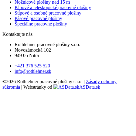
Nožnicové plošiny nad 15 m
Kĺbové a teleskopické pracovné plošiny
Stĺpové a osobné pracovné plošiny
Pásové pracovné plošiny
Špeciálne pracovné plošiny
Kontaktujte nás
Rothlehner pracovné plošiny s.r.o.
Novozámocká 102
949 05 Nitra
+421 376 525 520
info@rothlehner.sk
©2026 Rothlehner pracovné plošiny s.r.o. |
Zásady ochrany
súkromia
| Webstránky od
ASData.sk