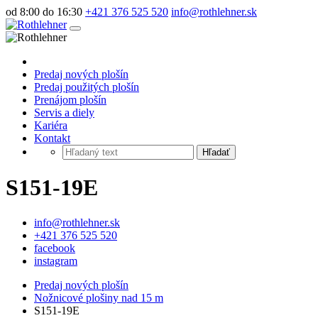
od 8:00 do 16:30
+421 376 525 520
info@rothlehner.sk
Predaj nových plošín
Predaj použitých plošín
Prenájom plošín
Servis a diely
Kariéra
Kontakt
Hľadať
S151-19E
info@rothlehner.sk
+421 376 525 520
facebook
instagram
Predaj nových plošín
Nožnicové plošiny nad 15 m
S151-19E