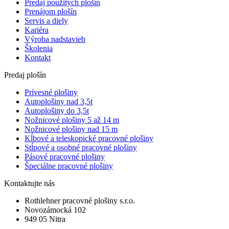
Predaj použitých plošín
Prenájom plošín
Servis a diely
Kariéra
Výroba nadstavieb
Školenia
Kontakt
Predaj plošín
Prívesné plošiny
Autoplošiny nad 3,5t
Autoplošiny do 3,5t
Nožnicové plošiny 5 až 14 m
Nožnicové plošiny nad 15 m
Kĺbové a teleskopické pracovné plošiny
Stĺpové a osobné pracovné plošiny
Pásové pracovné plošiny
Špeciálne pracovné plošiny
Kontaktujte nás
Rothlehner pracovné plošiny s.r.o.
Novozámocká 102
949 05 Nitra