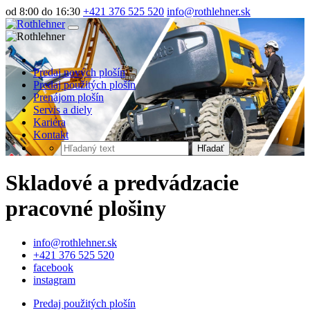
od 8:00 do 16:30
+421 376 525 520
info@rothlehner.sk
Predaj nových plošín
Predaj použitých plošín
Prenájom plošín
Servis a diely
Kariéra
Kontakt
Hľadať
Skladové a predvádzacie
pracovné plošiny
info@rothlehner.sk
+421 376 525 520
facebook
instagram
Predaj použitých plošín