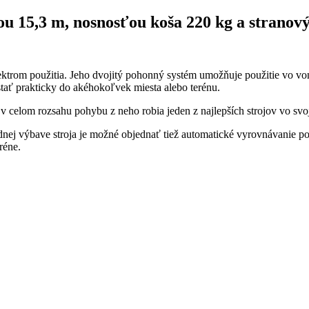
ou 15,3 m, nosnosťou koša 220 kg a strano
ektrom použitia. Jeho dvojitý pohonný systém umožňuje použitie vo vo
ať prakticky do akéhokoľvek miesta alebo terénu.
celom rozsahu pohybu z neho robia jeden z najlepších strojov vo svoje
ardnej výbave stroja je možné objednať tiež automatické vyrovnávani
réne.