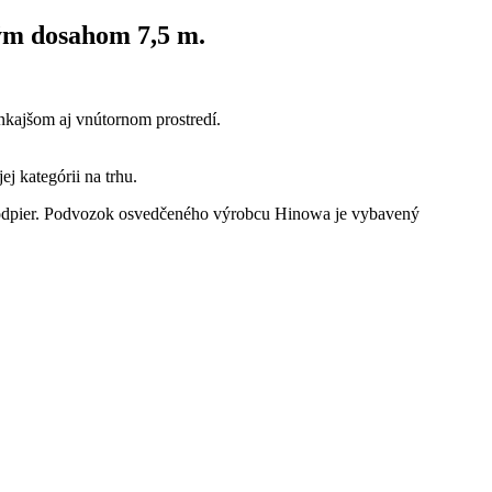
vým dosahom 7,5 m.
nkajšom aj vnútornom prostredí.
j kategórii na trhu.
e podpier. Podvozok osvedčeného výrobcu Hinowa je vybavený