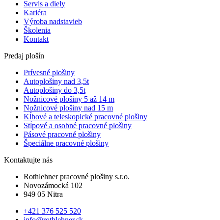
Servis a diely
Kariéra
Výroba nadstavieb
Školenia
Kontakt
Predaj plošín
Prívesné plošiny
Autoplošiny nad 3,5t
Autoplošiny do 3,5t
Nožnicové plošiny 5 až 14 m
Nožnicové plošiny nad 15 m
Kĺbové a teleskopické pracovné plošiny
Stĺpové a osobné pracovné plošiny
Pásové pracovné plošiny
Špeciálne pracovné plošiny
Kontaktujte nás
Rothlehner pracovné plošiny s.r.o.
Novozámocká 102
949 05 Nitra
+421 376 525 520
info@rothlehner.sk