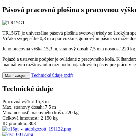
Pásová pracovná plošina s pracovnou výšk
TR15GT je univerzálna pásová plošina svetovej triedy so širokým sp
Vďaka svojej šírke 0,8 m a podvozku s gumovými pásmi sa môže dost
Jeho pracovná výška 15,3 m, stranový dosah 7,5 m a nosnosť 220 kg v 
Pojazd a ustavenie podpier je ovládané z pracovného koša. K štand
manuálnym rozširovaním rozchodu pojazdových pásov pre prácu v te
Technické údaje (pdf)
Mám záujem
Technické údaje
Pracovná výška:
15,3 m
Max. stranový dosah:
7,5 m
Max. nosnosť pracovného koša:
220 kg
Celková hmotnosť:
2 150 kg
ID produktu:
303