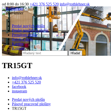
od 8:00 do 16:30
+421 376 525 520
info@rothlehner.sk
Predaj nových plošín
Predaj použitých plošín
Prenájom plošín
Servis a diely
Kariéra
Kontakt
Hľadať
TR15GT
info@rothlehner.sk
+421 376 525 520
facebook
instagram
Predaj nových plošín
Pásové pracovné plošiny
TR15GT